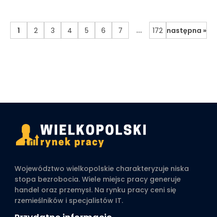
...
1
2
3
4
5
6
7
172
następna »
Województwo wielkopolskie charakteryzuje niska
stopa bezrobocia. Wiele miejsc pracy generuje
handel oraz przemysł. Na rynku pracy ceni się
rzemieślników i specjalistów IT.