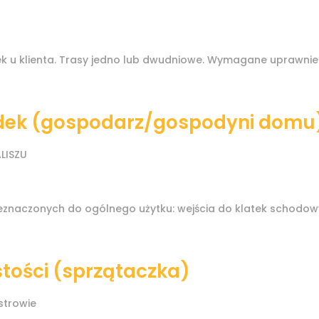
 u klienta. Trasy jedno lub dwudniowe. Wymagane uprawnieni
dek (gospodarz/gospodyni domu
LISZU
znaczonych do ogólnego użytku: wejścia do klatek schodowych
tości (sprzątaczka)
trowie