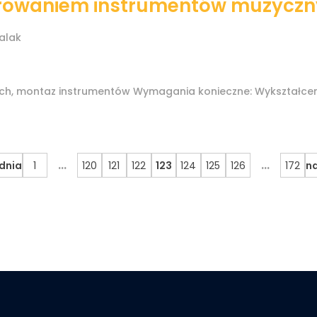
ierowaniem instrumentów muzycz
alak
ch, montaz instrumentów Wymagania konieczne: Wykształce
...
...
dnia
1
120
121
122
123
124
125
126
172
na