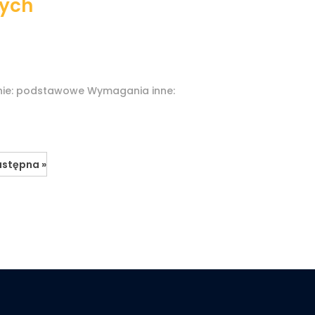
nych
nie: podstawowe Wymagania inne:
stępna »