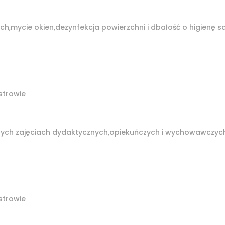
h,mycie okien,dezynfekcja powierzchni i dbałość o higienę s
trowie
ych zajęciach dydaktycznych,opiekuńczych i wychowawczyc
trowie