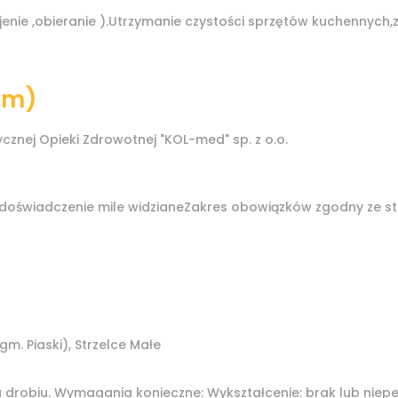
enie ,obieranie ).Utrzymanie czystości sprzętów kuchennyc
/m)
znej Opieki Zdrowotnej "KOL-med" sp. z o.o.
doświadczenie mile widzianeZakres obowiązków zgodny ze s
m. Piaski), Strzelce Małe
u drobiu. Wymagania konieczne: Wykształcenie: brak lub nie