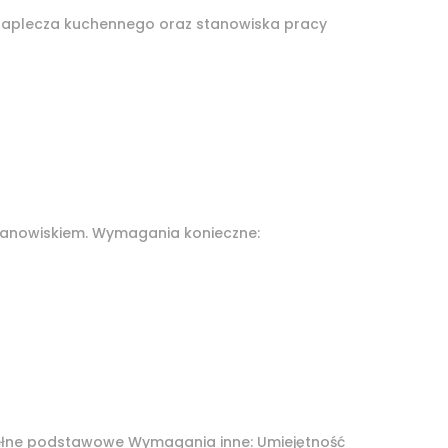
h,zaplecza kuchennego oraz stanowiska pracy
tanowiskiem. Wymagania konieczne:
pełne podstawowe Wymagania inne: Umiejętność