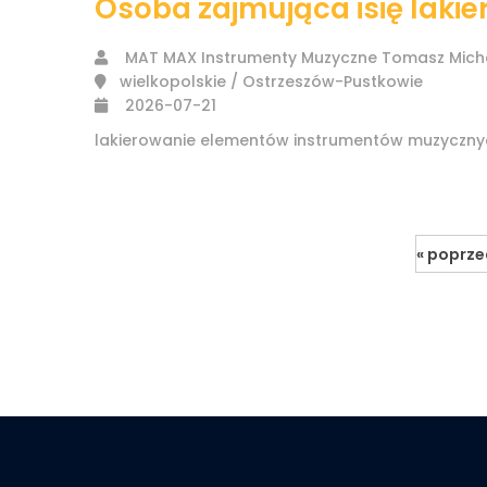
Osoba zajmująca isię lak
MAT MAX Instrumenty Muzyczne Tomasz Mich
wielkopolskie / Ostrzeszów-Pustkowie
2026-07-21
lakierowanie elementów instrumentów muzyczny
« poprze