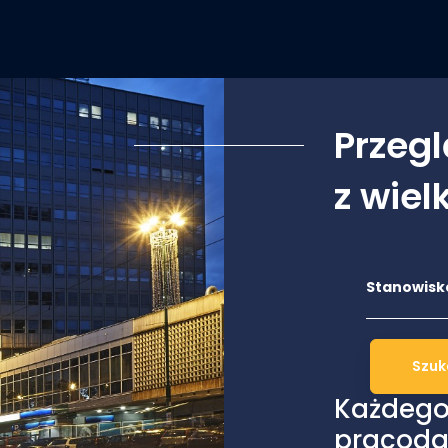
Przegl
z wiel
Każdego
pracoda