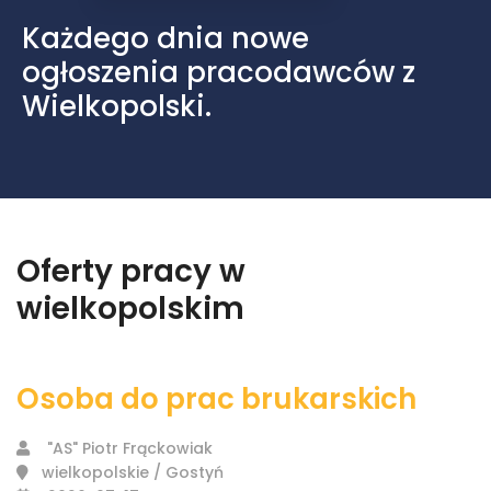
Każdego dnia nowe
ogłoszenia pracodawców z
Wielkopolski.
Oferty pracy w
wielkopolskim
Osoba do prac brukarskich
"AS" Piotr Frąckowiak
wielkopolskie / Gostyń