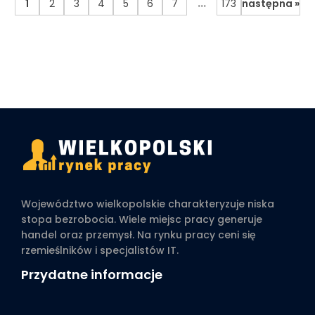
...
1
2
3
4
5
6
7
173
następna »
Województwo wielkopolskie charakteryzuje niska
stopa bezrobocia. Wiele miejsc pracy generuje
handel oraz przemysł. Na rynku pracy ceni się
rzemieślników i specjalistów IT.
Przydatne informacje