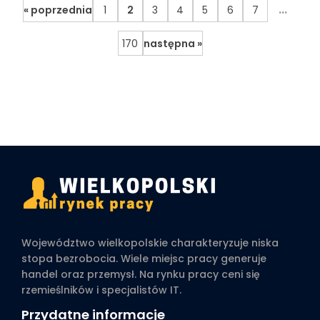
...
« poprzednia
1
2
3
4
5
6
7
170
następna »
Województwo wielkopolskie charakteryzuje niska
stopa bezrobocia. Wiele miejsc pracy generuje
handel oraz przemysł. Na rynku pracy ceni się
rzemieślników i specjalistów IT.
Przydatne informacje