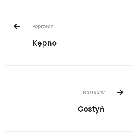
Post
Poprzedni
navigation
Kępno
Następny
Gostyń