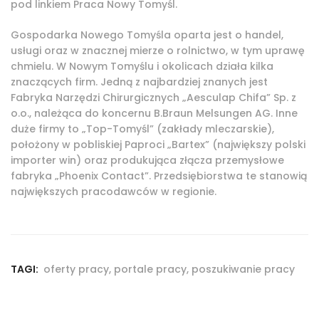
pod linkiem
Praca Nowy Tomyśl
.
Gospodarka Nowego Tomyśla oparta jest o handel,
usługi oraz w znacznej mierze o rolnictwo, w tym uprawę
chmielu. W Nowym Tomyślu i okolicach działa kilka
znaczących firm. Jedną z najbardziej znanych jest
Fabryka Narzędzi Chirurgicznych „Aesculap Chifa” Sp. z
o.o., należąca do koncernu B.Braun Melsungen AG. Inne
duże firmy to „Top-Tomyśl” (zakłady mleczarskie),
położony w pobliskiej Paproci „Bartex” (największy polski
importer win) oraz produkująca złącza przemysłowe
fabryka „Phoenix Contact”. Przedsiębiorstwa te stanowią
największych pracodawców w regionie.
TAGI:
oferty pracy
,
portale pracy
,
poszukiwanie pracy