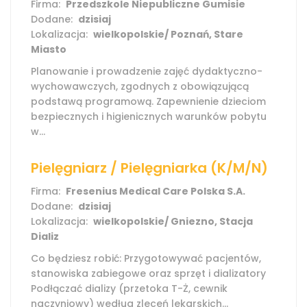
Firma:
Przedszkole Niepubliczne Gumisie
Dodane:
dzisiaj
Lokalizacja:
wielkopolskie/ Poznań, Stare
Miasto
Planowanie i prowadzenie zajęć dydaktyczno-
wychowawczych, zgodnych z obowiązującą
podstawą programową. Zapewnienie dzieciom
bezpiecznych i higienicznych warunków pobytu
w...
Pielęgniarz / Pielęgniarka (K/M/N)
Firma:
Fresenius Medical Care Polska S.A.
Dodane:
dzisiaj
Lokalizacja:
wielkopolskie/ Gniezno, Stacja
Dializ
Co będziesz robić: Przygotowywać pacjentów,
stanowiska zabiegowe oraz sprzęt i dializatory
Podłączać dializy (przetoka T-Ż, cewnik
naczyniowy) według zleceń lekarskich...