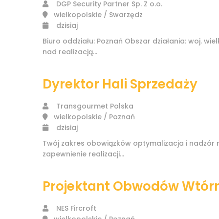
DGP Security Partner Sp. Z o.o.
wielkopolskie / Swarzędz
dzisiaj
Biuro oddziału: Poznań Obszar działania: woj. w
nad realizacją...
Dyrektor Hali Sprzedaży
Transgourmet Polska
wielkopolskie / Poznań
dzisiaj
Twój zakres obowiązków optymalizacja i nadzór n
zapewnienie realizacji...
Projektant Obwodów Wtórn
NES Fircroft