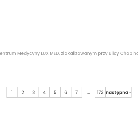
ntrum Medycyny LUX MED, zlokalizowanym przy ulicy Chopina 
...
1
2
3
4
5
6
7
173
następna »