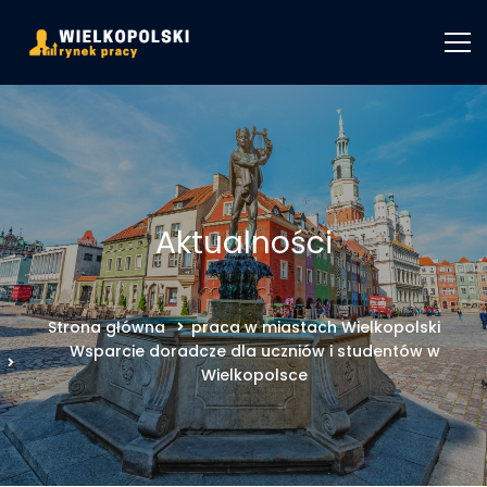
Aktualności
Strona główna
praca w miastach Wielkopolski
Wsparcie doradcze dla uczniów i studentów w
Wielkopolsce